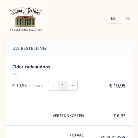
NL
EN
UW BESTELLING
Cider cadeaudoos
CD
-
+
€ 19,95
€ 19,95
1
per stuk
€ 6,95
VERZENDKOSTEN
TOTAAL